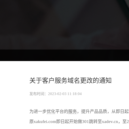
关于客户服务域名更改的通知
发布时间：
2023-02-03 11:18:04
为进一步
优化
平台的
服务
，提升产品品质，从即日起
原xakufei.com即日起开始做301跳转至xadev.cn