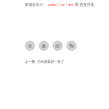
新
域名
含义：
xadev = xa + dev
即
西安
开发
上一条:
已经是最前一条了