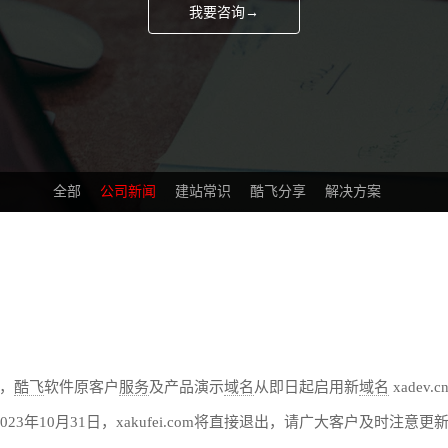
我要咨询→
全部
公司新闻
建站常识
酷飞分享
解决方案
，
酷飞
软件原客户
服务
及产品演示
域名
从即日起启用新
域名
xadev.c
，至2023年10月31日，xakufei.com将直接退出，请广大客户及时注意更